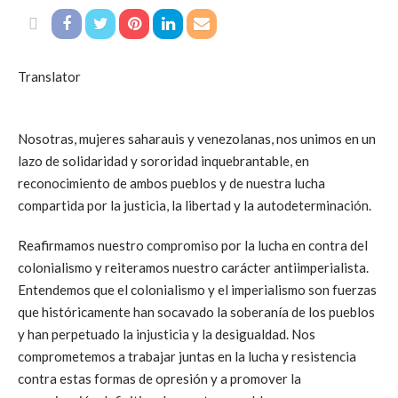
Declaración de
Solidaridad y
Translator
Sororidad entre las
mujeres saharauis
Nosotras, mujeres saharauis y venezolanas, nos unimos en un
y venezolanas
lazo de solidaridad y sororidad inquebrantable, en
reconocimiento de ambos pueblos y de nuestra lucha
compartida por la justicia, la libertad y la autodeterminación.
Sin Comentarios
publicado en
Abr. 30, 2024 at 5:58 pm
Reafirmamos nuestro compromiso por la lucha en contra del
colonialismo y reiteramos nuestro carácter antiimperialista.
Entendemos que el colonialismo y el imperialismo son fuerzas
que históricamente han socavado la soberanía de los pueblos
y han perpetuado la injusticia y la desigualdad. Nos
comprometemos a trabajar juntas en la lucha y resistencia
contra estas formas de opresión y a promover la