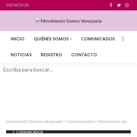
09/08/2026
INICIO
QUIÉNES SOMOS
COMUNICADOS
NOTICIAS
REGISTRO
CONTACTO
Movimiento Somos Venezuela
>
Comunicados
>
Declaración de Solidaridad y Sororidad entre las mujeres saharauis y venezolanas
COMUNICADOS