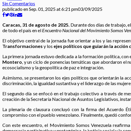
Sin Comentarios
publicado en
Sep. 01, 2025 at 6:21 pm
03/09/2025
Caracas, 31 de agosto de 2025.
Durante dos días de trabajo, e
de todo el país en el
Encuentro Nacional del Movimiento Somos Ven
El objetivo central de la jornada fue orientar a los y las repres
Transformaciones
y los
ejes políticos que guiarán la acción
La primera jornada estuvo dedicada a la formación política, con 
Montero
, y un ciclo de ponencias temáticas que abordaron el nu
ecosocialismo y la geopolítica de paz e integración.
Asimismo, se presentaron los ejes políticos que orientarán la ac
discriminación, la igualdad sustantiva y el liderazgo de las mujer
El segundo día se enfocó en el trabajo colectivo a través de mes
creación de la Secretaría Nacional de Asuntos Legislativos, instan
La plenaria de clausura concluyó con la firma del Acuerdo Ét
compromiso con el pueblo venezolano. Finalmente, quedó conforma
Con este encuentro, el Movimiento Somos Venezuela reafirma s
democracia participativa y protagónica, la justicia social y la con